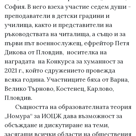
София. В него взеха участие седем души -
преподаватели в детски градини и
училища, както и представители на
ръководствата на читалища, а също и за
първи път военнослужещ, ефрейтор Петя
Дикова от Пловдив, носителка на
наградата на Конкурса за хуманност за
2021 г., който сдружението провежда
всяка година. Участниците бяха от Варна,
Велико Търново, Костенец, Карлово,
Пловдив.
Същността на образователната теория
„Номура“ за ИОЦЖ дава възможност за
обсъждане и дискутиране на теми,
засягащи всички области на обществения