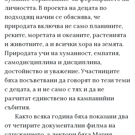
личността. В проекта на децата по
подходящ начин се обяснява, че
природата включва не само планините,
реките, моретата и океаните, растенията
и животните, а и всички хора на земята.
Природата учи на хуманност, емпатия,
самодисциплина и дисциплина,
достойнство и уважение. Участниците
бяха посъветвани да говорят по тези теми
с децата, а и не само с тях и да не
разчитат единствено на кампанийни
събития.
Както всяка година бяха показани два
от четирите документални филма на
сдружението, а лектори бяха Мария