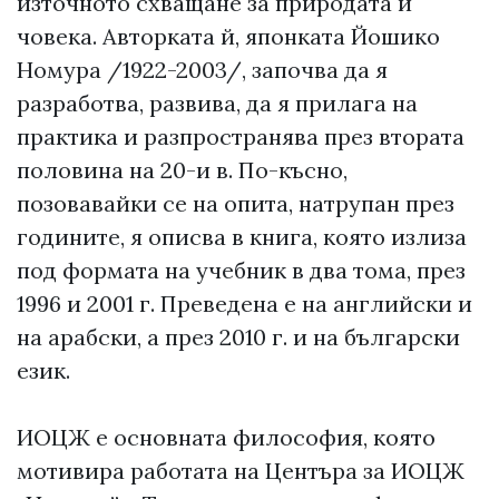
източното схващане за природата и
човека. Авторката й, японката Йошико
Номура /1922-2003/, започва да я
разработва, развива, да я прилага на
практика и разпространява през втората
половина на 20-и в. По-късно,
позовавайки се на опита, натрупан през
годините, я описва в книга, която излиза
под формата на учебник в два тома, през
1996 и 2001 г. Преведена е на английски и
на арабски, а през 2010 г. и на български
език.
ИОЦЖ е основната философия, която
мотивира работата на Центъра за ИОЦЖ