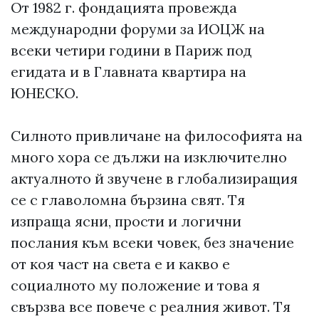
От 1982 г. фондацията провежда
международни форуми за ИОЦЖ на
всеки четири години в Париж под
егидата и в Главната квартира на
ЮНЕСКО.
Силното привличане на философията на
много хора се дължи на изключително
актуалното й звучене в глобализиращия
се с главоломна бързина свят. Тя
изпраща ясни, прости и логични
послания към всеки човек, без значение
от коя част на света е и какво е
социалното му положение и това я
свързва все повече с реалния живот. Тя