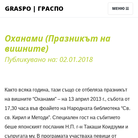
GRASPO | ГРАСПО
МЕНЮ
Оханами (Празникът на
вишните)
Публикувано на: 02.01.2018
Както всяка година, тази също се отбеляза празни
кът
на вишните “Оханами” – на 13 април 2013 г., събота от
17,30 часа във фоайето на Народната библиотека “Св.
св. Кирил и Методи”. Специален гост на събитието
беше японският посланик Н.П. г-н Такаши Коидзуми и
съпругата му. В програмата участваха певици от