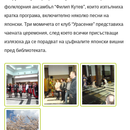
фолклорния ансамбъл “Филип Кутев”, които изпълниха
кратка програма, включително няколко песни на
японски. Три момичета от клуб “Урасенке” представиха
чаената церемония, след което всички присъстващи
излязоха да се порадват на цъфналите японски вишни
пред библиотеката.